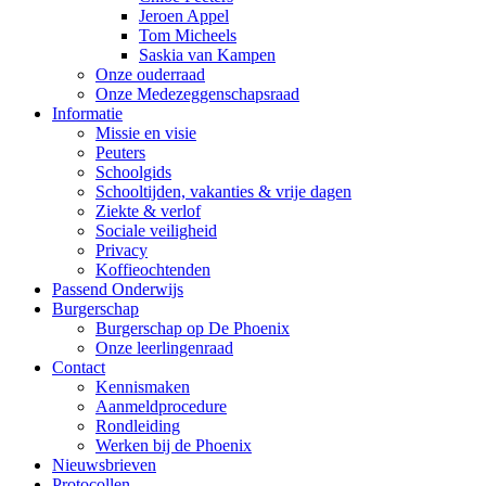
Jeroen Appel
Tom Micheels
Saskia van Kampen
Onze ouderraad
Onze Medezeggenschapsraad
Informatie
Missie en visie
Peuters
Schoolgids
Schooltijden, vakanties & vrije dagen
Ziekte & verlof
Sociale veiligheid
Privacy
Koffieochtenden
Passend Onderwijs
Burgerschap
Burgerschap op De Phoenix
Onze leerlingenraad
Contact
Kennismaken
Aanmeldprocedure
Rondleiding
Werken bij de Phoenix
Nieuwsbrieven
Protocollen