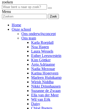
zoeken
Menu
Zoek
Home
Onze school
Ons onderwijsconcept
Ons team
Karla Roeplall
Noa Hagen
Laura Wessels
Esther Leeuwestein
Kim Göttker
Anja Adriaanse
Nadia Mezouar
Karina Hogeveen
Marleen Hulstkamp
Wirish Niddha
Nikki Drinnhausen
Suzanne de Zwaan
Ella van der Meer
Wil van Eijk
Daisy
Chloë Peeters