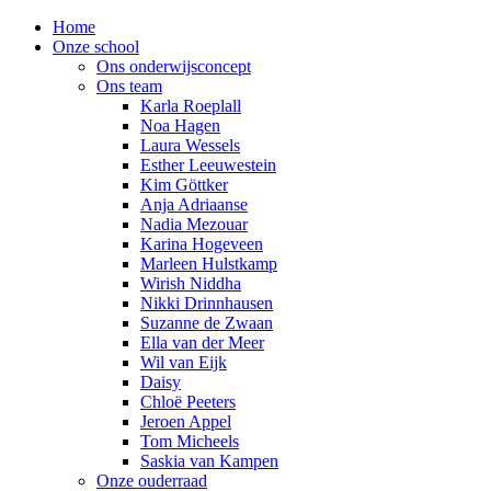
Home
Onze school
Ons onderwijsconcept
Ons team
Karla Roeplall
Noa Hagen
Laura Wessels
Esther Leeuwestein
Kim Göttker
Anja Adriaanse
Nadia Mezouar
Karina Hogeveen
Marleen Hulstkamp
Wirish Niddha
Nikki Drinnhausen
Suzanne de Zwaan
Ella van der Meer
Wil van Eijk
Daisy
Chloë Peeters
Jeroen Appel
Tom Micheels
Saskia van Kampen
Onze ouderraad