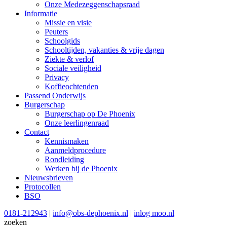
Onze Medezeggenschapsraad
Informatie
Missie en visie
Peuters
Schoolgids
Schooltijden, vakanties & vrije dagen
Ziekte & verlof
Sociale veiligheid
Privacy
Koffieochtenden
Passend Onderwijs
Burgerschap
Burgerschap op De Phoenix
Onze leerlingenraad
Contact
Kennismaken
Aanmeldprocedure
Rondleiding
Werken bij de Phoenix
Nieuwsbrieven
Protocollen
BSO
0181-212943
|
info@obs-dephoenix.nl
|
inlog moo.nl
zoeken