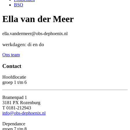
BSO
Ella van der Meer
@
ella.vandermeer
obs-dephoenix.nl
werkdagen: di en do
Ons team
Contact
Hoofdlocatie
groep 1 t/m 6
Bramenpad 1
3181 PX Rozenburg
T 0181-212943
info@obs-dephoenix.nl
Dependance
groep 7 t/m 8