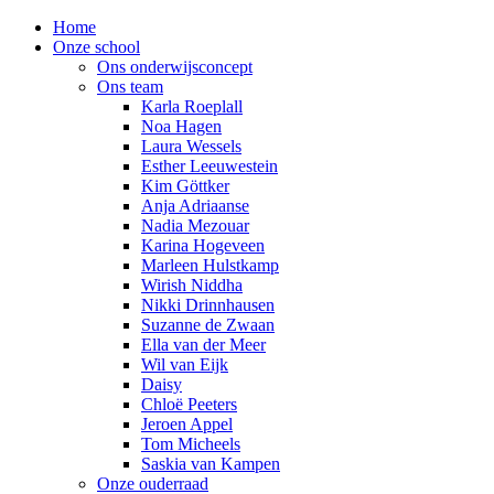
Home
Onze school
Ons onderwijsconcept
Ons team
Karla Roeplall
Noa Hagen
Laura Wessels
Esther Leeuwestein
Kim Göttker
Anja Adriaanse
Nadia Mezouar
Karina Hogeveen
Marleen Hulstkamp
Wirish Niddha
Nikki Drinnhausen
Suzanne de Zwaan
Ella van der Meer
Wil van Eijk
Daisy
Chloë Peeters
Jeroen Appel
Tom Micheels
Saskia van Kampen
Onze ouderraad