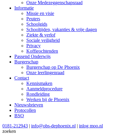
Onze Medezeggenschapsraad
Informatie
Missie en visie
Peuters
Schoolgids
Schooltijden, vakanties & vrije dagen
Ziekte & verlof
Sociale veiligheid
Privacy
Koffieochtenden
Passend Onderwijs
Burgerschap
Burgerschap op De Phoenix
Onze leerlingenraad
Contact
Kennismaken
Aanmeldprocedure
Rondleiding
Werken bij de Phoenix
Nieuwsbrieven
Protocollen
BSO
0181-212943
|
info@obs-dephoenix.nl
|
inlog moo.nl
zoeken