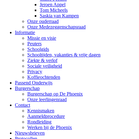
Jeroen Appel
Tom Micheels
Saskia van Kampen
Onze ouderraad
Onze Medezeggenschapsraad
Informatie
Missie en visie
Peuters
Schoolgids
Schooltijden, vakanties & vrije dagen
Ziekte & verlof
Sociale veiligheid
Privacy
Koffieochtenden
Passend Onderwijs
Burgerschap
Burgerschap op De Phoenix
Onze leerlingenraad
Contact
Kennismaken
Aanmeldprocedure
Rondleiding
Werken bij de Phoenix
Nieuwsbrieven
Protocollen