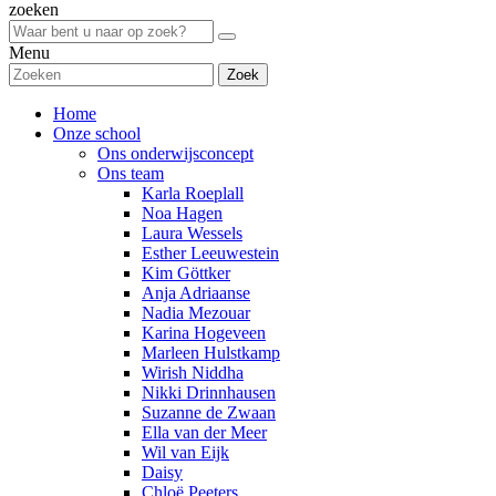
zoeken
Menu
Zoek
Home
Onze school
Ons onderwijsconcept
Ons team
Karla Roeplall
Noa Hagen
Laura Wessels
Esther Leeuwestein
Kim Göttker
Anja Adriaanse
Nadia Mezouar
Karina Hogeveen
Marleen Hulstkamp
Wirish Niddha
Nikki Drinnhausen
Suzanne de Zwaan
Ella van der Meer
Wil van Eijk
Daisy
Chloë Peeters