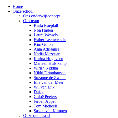
Home
Onze school
Ons onderwijsconcept
Ons team
Karla Roeplall
Noa Hagen
Laura Wessels
Esther Leeuwestein
Kim Göttker
Anja Adriaanse
Nadia Mezouar
Karina Hogeveen
Marleen Hulstkamp
Wirish Niddha
Nikki Drinnhausen
Suzanne de Zwaan
Ella van der Meer
Wil van Eijk
Daisy
Chloë Peeters
Jeroen Appel
Tom Micheels
Saskia van Kampen
Onze ouderraad