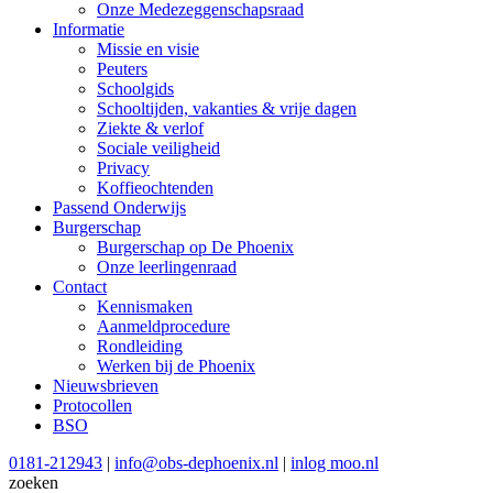
Onze Medezeggenschapsraad
Informatie
Missie en visie
Peuters
Schoolgids
Schooltijden, vakanties & vrije dagen
Ziekte & verlof
Sociale veiligheid
Privacy
Koffieochtenden
Passend Onderwijs
Burgerschap
Burgerschap op De Phoenix
Onze leerlingenraad
Contact
Kennismaken
Aanmeldprocedure
Rondleiding
Werken bij de Phoenix
Nieuwsbrieven
Protocollen
BSO
0181-212943
|
info@obs-dephoenix.nl
|
inlog moo.nl
zoeken