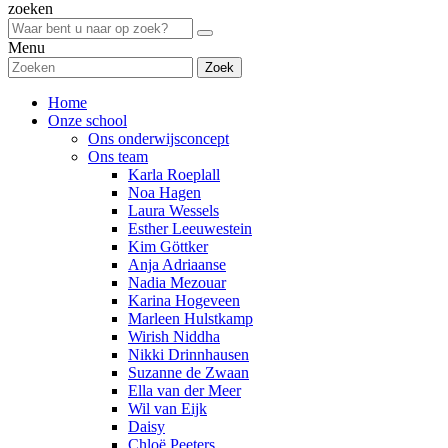
zoeken
Menu
Zoek
Home
Onze school
Ons onderwijsconcept
Ons team
Karla Roeplall
Noa Hagen
Laura Wessels
Esther Leeuwestein
Kim Göttker
Anja Adriaanse
Nadia Mezouar
Karina Hogeveen
Marleen Hulstkamp
Wirish Niddha
Nikki Drinnhausen
Suzanne de Zwaan
Ella van der Meer
Wil van Eijk
Daisy
Chloë Peeters