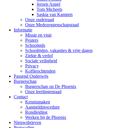
Jeroen Appel
Tom Micheels
Saskia van Kampen
Onze ouderraad
Onze Medezeggenschapsraad
Informatie
Missie en visie
Peuters
Schoolgids
Schooltijden, vakanties & vrije dagen
Ziekte & verlof
Sociale veiligheid
Privacy
Koffieochtenden
Passend Onderwijs
Burgerschap
Burgerschap op De Phoenix
Onze leerlingenraad
Contact
Kennismaken
Aanmeldprocedure
Rondleiding
Werken bij de Phoenix
Nieuwsbrieven
Protocollen