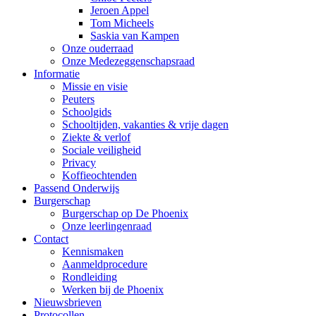
Jeroen Appel
Tom Micheels
Saskia van Kampen
Onze ouderraad
Onze Medezeggenschapsraad
Informatie
Missie en visie
Peuters
Schoolgids
Schooltijden, vakanties & vrije dagen
Ziekte & verlof
Sociale veiligheid
Privacy
Koffieochtenden
Passend Onderwijs
Burgerschap
Burgerschap op De Phoenix
Onze leerlingenraad
Contact
Kennismaken
Aanmeldprocedure
Rondleiding
Werken bij de Phoenix
Nieuwsbrieven
Protocollen