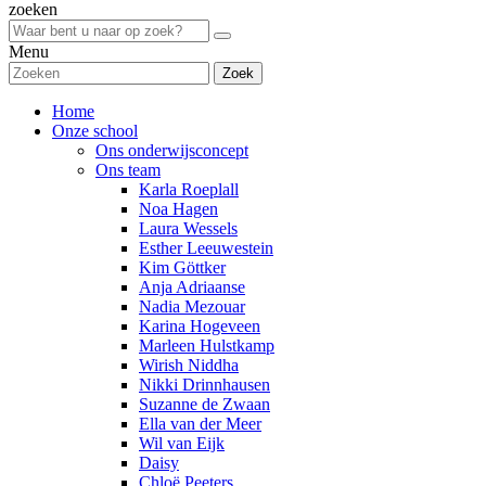
zoeken
Menu
Zoek
Home
Onze school
Ons onderwijsconcept
Ons team
Karla Roeplall
Noa Hagen
Laura Wessels
Esther Leeuwestein
Kim Göttker
Anja Adriaanse
Nadia Mezouar
Karina Hogeveen
Marleen Hulstkamp
Wirish Niddha
Nikki Drinnhausen
Suzanne de Zwaan
Ella van der Meer
Wil van Eijk
Daisy
Chloë Peeters