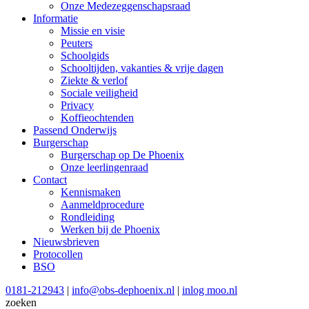
Onze Medezeggenschapsraad
Informatie
Missie en visie
Peuters
Schoolgids
Schooltijden, vakanties & vrije dagen
Ziekte & verlof
Sociale veiligheid
Privacy
Koffieochtenden
Passend Onderwijs
Burgerschap
Burgerschap op De Phoenix
Onze leerlingenraad
Contact
Kennismaken
Aanmeldprocedure
Rondleiding
Werken bij de Phoenix
Nieuwsbrieven
Protocollen
BSO
0181-212943
|
info@obs-dephoenix.nl
|
inlog moo.nl
zoeken