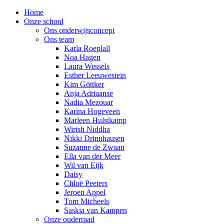
Home
Onze school
Ons onderwijsconcept
Ons team
Karla Roeplall
Noa Hagen
Laura Wessels
Esther Leeuwestein
Kim Göttker
Anja Adriaanse
Nadia Mezouar
Karina Hogeveen
Marleen Hulstkamp
Wirish Niddha
Nikki Drinnhausen
Suzanne de Zwaan
Ella van der Meer
Wil van Eijk
Daisy
Chloë Peeters
Jeroen Appel
Tom Micheels
Saskia van Kampen
Onze ouderraad