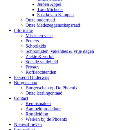
Jeroen Appel
Tom Micheels
Saskia van Kampen
Onze ouderraad
Onze Medezeggenschapsraad
Informatie
Missie en visie
Peuters
Schoolgids
Schooltijden, vakanties & vrije dagen
Ziekte & verlof
Sociale veiligheid
Privacy
Koffieochtenden
Passend Onderwijs
Burgerschap
Burgerschap op De Phoenix
Onze leerlingenraad
Contact
Kennismaken
Aanmeldprocedure
Rondleiding
Werken bij de Phoenix
Nieuwsbrieven
Protocollen