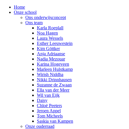
Home
Onze school
Ons onderwijsconcept
Ons team
Karla Roeplall
Noa Hagen
Laura Wessels
Esther Leeuwestein
Kim Göttker
Anja Adriaanse
Nadia Mezouar
Karina Hogeveen
Marleen Hulstkamp
Wirish Niddha
Nikki Drinnhausen
Suzanne de Zwaan
Ella van der Meer
Wil van Eijk
Daisy
Chloë Peeters
Jeroen Appel
Tom Micheels
Saskia van Kampen
Onze ouderraad