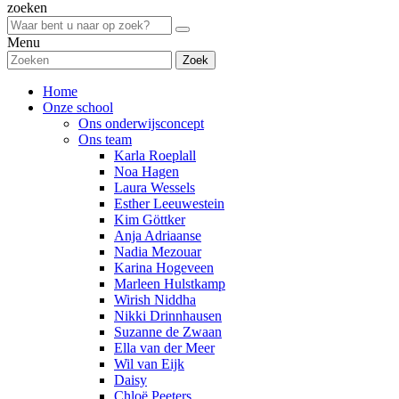
zoeken
Menu
Zoek
Home
Onze school
Ons onderwijsconcept
Ons team
Karla Roeplall
Noa Hagen
Laura Wessels
Esther Leeuwestein
Kim Göttker
Anja Adriaanse
Nadia Mezouar
Karina Hogeveen
Marleen Hulstkamp
Wirish Niddha
Nikki Drinnhausen
Suzanne de Zwaan
Ella van der Meer
Wil van Eijk
Daisy
Chloë Peeters