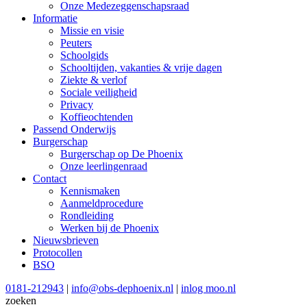
Onze Medezeggenschapsraad
Informatie
Missie en visie
Peuters
Schoolgids
Schooltijden, vakanties & vrije dagen
Ziekte & verlof
Sociale veiligheid
Privacy
Koffieochtenden
Passend Onderwijs
Burgerschap
Burgerschap op De Phoenix
Onze leerlingenraad
Contact
Kennismaken
Aanmeldprocedure
Rondleiding
Werken bij de Phoenix
Nieuwsbrieven
Protocollen
BSO
0181-212943
|
info@obs-dephoenix.nl
|
inlog moo.nl
zoeken