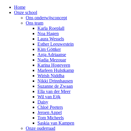
Home
Onze school
Ons onderwijsconcept
Ons team
Karla Roeplall
Noa Hagen
Laura Wessels
Esther Leeuwestein
Kim Göttker
Anja Adriaanse
Nadia Mezouar
Karina Hogeveen
Marleen Hulstkamp
Wirish Niddha
Nikki Drinnhausen
Suzanne de Zwaan
Ella van der Meer
Wil van Eijk
Daisy
Chloë Peeters
Jeroen Appel
Tom Micheels
Saskia van Kampen
Onze ouderraad