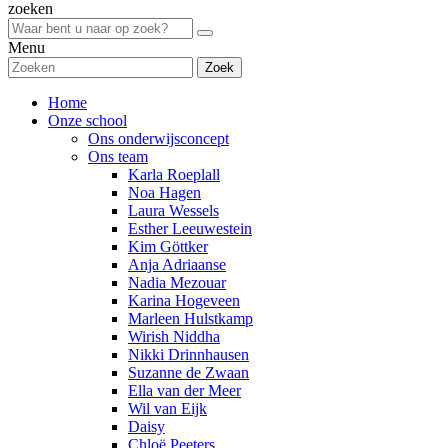
zoeken
Menu
Zoek
Home
Onze school
Ons onderwijsconcept
Ons team
Karla Roeplall
Noa Hagen
Laura Wessels
Esther Leeuwestein
Kim Göttker
Anja Adriaanse
Nadia Mezouar
Karina Hogeveen
Marleen Hulstkamp
Wirish Niddha
Nikki Drinnhausen
Suzanne de Zwaan
Ella van der Meer
Wil van Eijk
Daisy
Chloë Peeters