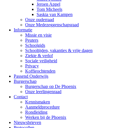
Jeroen Appel
Tom Micheels
Saskia van Kampen
Onze ouderraad
Onze Medezeggenschapsraad
Informatie
Missie en visie
Peuters
Schoolgids
Schooltijden, vakanties & vrije dagen
Ziekte & verlof
Sociale veiligheid
Privacy
Koffieochtenden
Passend Onderwijs
Burgerschap
Burgerschap op De Phoenix
Onze leerlingenraad
Contact
Kennismaken
Aanmeldprocedure
Rondleiding
Werken bij de Phoenix
Nieuwsbrieven
Protocollen