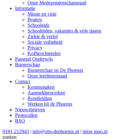
Onze Medezeggenschapsraad
Informatie
Missie en visie
Peuters
Schoolgids
Schooltijden, vakanties & vrije dagen
Ziekte & verlof
Sociale veiligheid
Privacy
Koffieochtenden
Passend Onderwijs
Burgerschap
Burgerschap op De Phoenix
Onze leerlingenraad
Contact
Kennismaken
Aanmeldprocedure
Rondleiding
Werken bij de Phoenix
Nieuwsbrieven
Protocollen
BSO
0181-212943
|
info@obs-dephoenix.nl
|
inlog moo.nl
zoeken