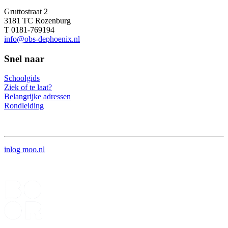
Gruttostraat 2
3181 TC Rozenburg
T 0181-769194
info@obs-dephoenix.nl
Snel naar
Schoolgids
Ziek of te laat?
Belangrijke adressen
Rondleiding
inlog moo.nl