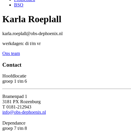
BSO
Karla Roeplall
karla.roeplall@obs-dephoenix.nl
werkdagen: di t/m vr
Ons team
Contact
Hoofdlocatie
groep 1 t/m 6
Bramenpad 1
3181 PX Rozenburg
T 0181-212943
info@obs-dephoenix.nl
Dependance
groep 7 t/m 8