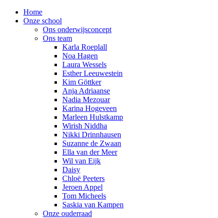
Home
Onze school
Ons onderwijsconcept
Ons team
Karla Roeplall
Noa Hagen
Laura Wessels
Esther Leeuwestein
Kim Göttker
Anja Adriaanse
Nadia Mezouar
Karina Hogeveen
Marleen Hulstkamp
Wirish Niddha
Nikki Drinnhausen
Suzanne de Zwaan
Ella van der Meer
Wil van Eijk
Daisy
Chloë Peeters
Jeroen Appel
Tom Micheels
Saskia van Kampen
Onze ouderraad