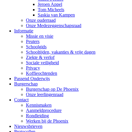
Jeroen Appel
Tom Micheels
Saskia van Kampen
Onze ouderraad
Onze Medezeggenschapsraad
Informatie
Missie en visie
Peuters
Schoolgids
Schooltijden, vakanties & vrije dagen
Ziekte & verlof
Sociale veiligheid
Privacy
Koffieochtenden
Passend Onderwijs
Burgerschap
Burgerschap op De Phoenix
Onze leerlingenraad
Contact
Kennismaken
Aanmeldprocedure
Rondleiding
Werken bij de Phoenix
Nieuwsbrieven
Protocollen