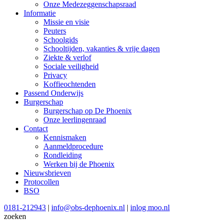
Onze Medezeggenschapsraad
Informatie
Missie en visie
Peuters
Schoolgids
Schooltijden, vakanties & vrije dagen
Ziekte & verlof
Sociale veiligheid
Privacy
Koffieochtenden
Passend Onderwijs
Burgerschap
Burgerschap op De Phoenix
Onze leerlingenraad
Contact
Kennismaken
Aanmeldprocedure
Rondleiding
Werken bij de Phoenix
Nieuwsbrieven
Protocollen
BSO
0181-212943
|
info@obs-dephoenix.nl
|
inlog moo.nl
zoeken