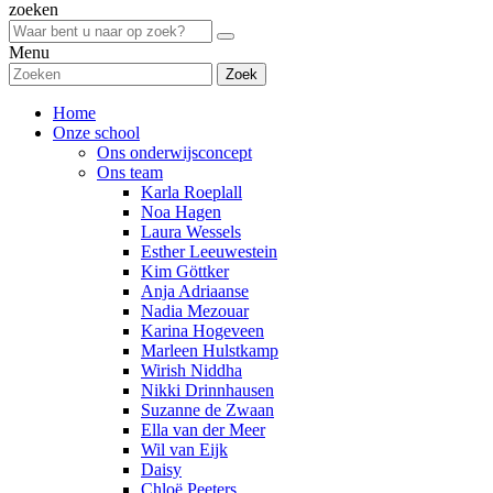
zoeken
Menu
Zoek
Home
Onze school
Ons onderwijsconcept
Ons team
Karla Roeplall
Noa Hagen
Laura Wessels
Esther Leeuwestein
Kim Göttker
Anja Adriaanse
Nadia Mezouar
Karina Hogeveen
Marleen Hulstkamp
Wirish Niddha
Nikki Drinnhausen
Suzanne de Zwaan
Ella van der Meer
Wil van Eijk
Daisy
Chloë Peeters