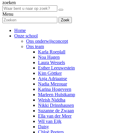
zoeken
Menu
Zoek
Home
Onze school
Ons onderwijsconcept
Ons team
Karla Roeplall
Noa Hagen
Laura Wessels
Esther Leeuwestein
Kim Göttker
Anja Adriaanse
Nadia Mezouar
Karina Hogeveen
Marleen Hulstkamp
Wirish Niddha
Nikki Drinnhausen
Suzanne de Zwaan
Ella van der Meer
Wil van Eijk
Daisy
Chloë Peeters