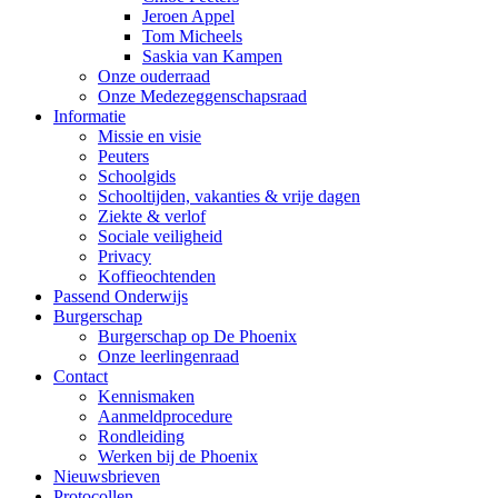
Jeroen Appel
Tom Micheels
Saskia van Kampen
Onze ouderraad
Onze Medezeggenschapsraad
Informatie
Missie en visie
Peuters
Schoolgids
Schooltijden, vakanties & vrije dagen
Ziekte & verlof
Sociale veiligheid
Privacy
Koffieochtenden
Passend Onderwijs
Burgerschap
Burgerschap op De Phoenix
Onze leerlingenraad
Contact
Kennismaken
Aanmeldprocedure
Rondleiding
Werken bij de Phoenix
Nieuwsbrieven
Protocollen