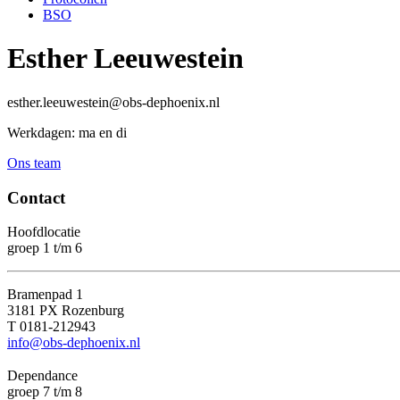
BSO
Esther Leeuwestein
esther.leeuwestein@obs-dephoenix.nl
Werkdagen: ma en di
Ons team
Contact
Hoofdlocatie
groep 1 t/m 6
Bramenpad 1
3181 PX Rozenburg
T 0181-212943
info@obs-dephoenix.nl
Dependance
groep 7 t/m 8