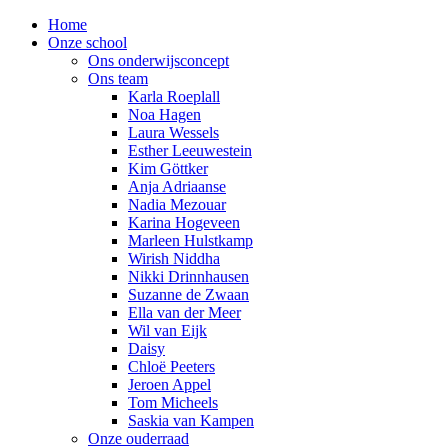
Home
Onze school
Ons onderwijsconcept
Ons team
Karla Roeplall
Noa Hagen
Laura Wessels
Esther Leeuwestein
Kim Göttker
Anja Adriaanse
Nadia Mezouar
Karina Hogeveen
Marleen Hulstkamp
Wirish Niddha
Nikki Drinnhausen
Suzanne de Zwaan
Ella van der Meer
Wil van Eijk
Daisy
Chloë Peeters
Jeroen Appel
Tom Micheels
Saskia van Kampen
Onze ouderraad