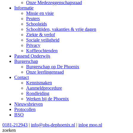
Onze Medezeggenschapsraad
Informatie
Missie en visie
Peuters
Schoolgids
Schooltijden, vakanties & vrije dagen
Ziekte & verlof
Sociale veiligheid
Privacy
Koffieochtenden
Passend Onderwijs
Burgerschap
Burgerschap op De Phoenix
Onze leerlingenraad
Contact
Kennismaken
Aanmeldprocedure
Rondleiding
Werken bij de Phoenix
Nieuwsbrieven
Protocollen
BSO
0181-212943
|
info@obs-dephoenix.nl
|
inlog moo.nl
zoeken