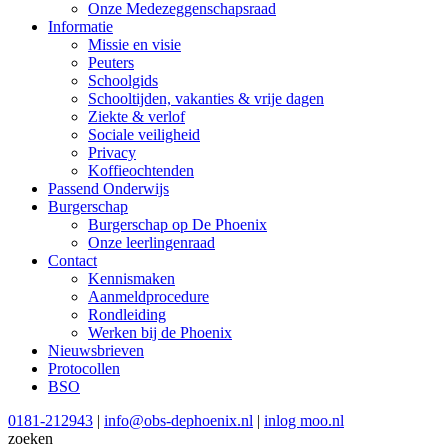
Onze Medezeggenschapsraad
Informatie
Missie en visie
Peuters
Schoolgids
Schooltijden, vakanties & vrije dagen
Ziekte & verlof
Sociale veiligheid
Privacy
Koffieochtenden
Passend Onderwijs
Burgerschap
Burgerschap op De Phoenix
Onze leerlingenraad
Contact
Kennismaken
Aanmeldprocedure
Rondleiding
Werken bij de Phoenix
Nieuwsbrieven
Protocollen
BSO
0181-212943
|
info@obs-dephoenix.nl
|
inlog moo.nl
zoeken