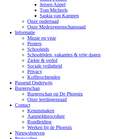
Jeroen Appel
Tom Micheels
Saskia van Kampen
Onze ouderraad
Onze Medezeggenschapsraad
Informatie
Missie en visie
Peuters
Schoolgids
Schooltijden, vakanties & vrije dagen
Ziekte & verlof
Sociale veiligheid
Privacy
Koffieochtenden
Passend Onderwijs
Burgerschap
Burgerschap op De Phoenix
Onze leerlingenraad
Contact
Kennismaken
Aanmeldprocedure
Rondleiding
Werken bij de Phoenix
Nieuwsbrieven
Protocollen