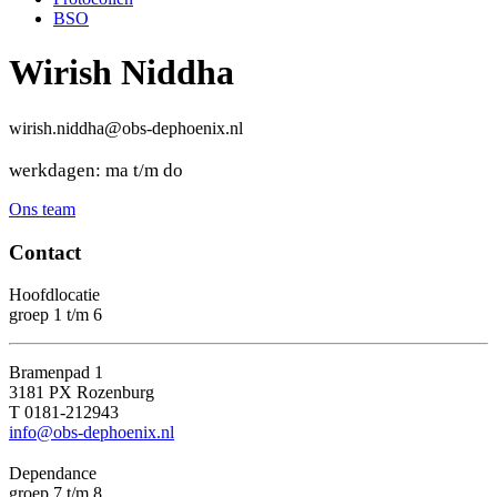
BSO
Wirish Niddha
@
wirish.niddha
obs-dephoenix.nl
werkdagen: ma t/m do
Ons team
Contact
Hoofdlocatie
groep 1 t/m 6
Bramenpad 1
3181 PX Rozenburg
T 0181-212943
info@obs-dephoenix.nl
Dependance
groep 7 t/m 8