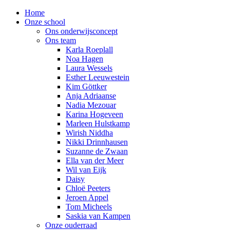
Home
Onze school
Ons onderwijsconcept
Ons team
Karla Roeplall
Noa Hagen
Laura Wessels
Esther Leeuwestein
Kim Göttker
Anja Adriaanse
Nadia Mezouar
Karina Hogeveen
Marleen Hulstkamp
Wirish Niddha
Nikki Drinnhausen
Suzanne de Zwaan
Ella van der Meer
Wil van Eijk
Daisy
Chloë Peeters
Jeroen Appel
Tom Micheels
Saskia van Kampen
Onze ouderraad