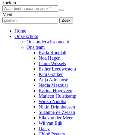
zoeken
Menu
Zoek
Home
Onze school
Ons onderwijsconcept
Ons team
Karla Roeplall
Noa Hagen
Laura Wessels
Esther Leeuwestein
Kim Göttker
Anja Adriaanse
Nadia Mezouar
Karina Hogeveen
Marleen Hulstkamp
Wirish Niddha
Nikki Drinnhausen
Suzanne de Zwaan
Ella van der Meer
Wil van Eijk
Daisy
Chloë Peeters