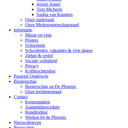
Jeroen Appel
Tom Micheels
Saskia van Kampen
Onze ouderraad
Onze Medezeggenschapsraad
Informatie
Missie en visie
Peuters
Schoolgids
Schooltijden, vakanties & vrije dagen
Ziekte & verlof
Sociale veiligheid
Privacy
Koffieochtenden
Passend Onderwijs
Burgerschap
Burgerschap op De Phoenix
Onze leerlingenraad
Contact
Kennismaken
Aanmeldprocedure
Rondleiding
Werken bij de Phoenix
Nieuwsbrieven
Protocollen