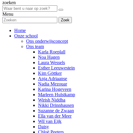
zoeken
Menu
Zoek
Home
Onze school
Ons onderwijsconcept
Ons team
Karla Roeplall
Noa Hagen
Laura Wessels
Esther Leeuwestein
Kim Göttker
Anja Adriaanse
Nadia Mezouar
Karina Hogeveen
Marleen Hulstkamp
Wirish Niddha
Nikki Drinnhausen
Suzanne de Zwaan
Ella van der Meer
Wil van Eijk
Daisy
Chloë Peeters