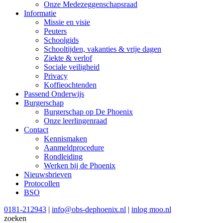
Onze Medezeggenschapsraad
Informatie
Missie en visie
Peuters
Schoolgids
Schooltijden, vakanties & vrije dagen
Ziekte & verlof
Sociale veiligheid
Privacy
Koffieochtenden
Passend Onderwijs
Burgerschap
Burgerschap op De Phoenix
Onze leerlingenraad
Contact
Kennismaken
Aanmeldprocedure
Rondleiding
Werken bij de Phoenix
Nieuwsbrieven
Protocollen
BSO
0181-212943
|
info@obs-dephoenix.nl
|
inlog moo.nl
zoeken