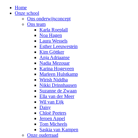
Home
Onze school
Ons onderwijsconcept
Ons team
Karla Roeplall
Noa Hagen
Laura Wessels
Esther Leeuwestein
Kim Göttker
Anja Adriaanse
Nadia Mezouar
Karina Hogeveen
Marleen Hulstkamp
Wirish Niddha
Nikki Drinnhausen
Suzanne de Zwaan
Ella van der Meer
Wil van Eijk
Daisy
Chloë Peeters
Jeroen Appel
Tom Micheels
Saskia van Kampen
Onze ouderraad